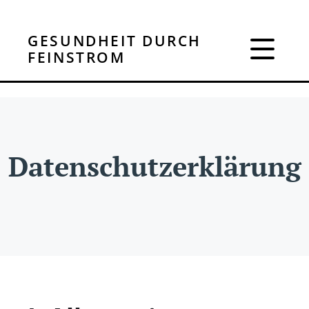
Skip
to
GESUNDHEIT DURCH
content
FEINSTROM
Gesundheit durch Feinstro
Datenschutzerklärung
Mikrostrom = Feinstrom
Datenschutzerklärung